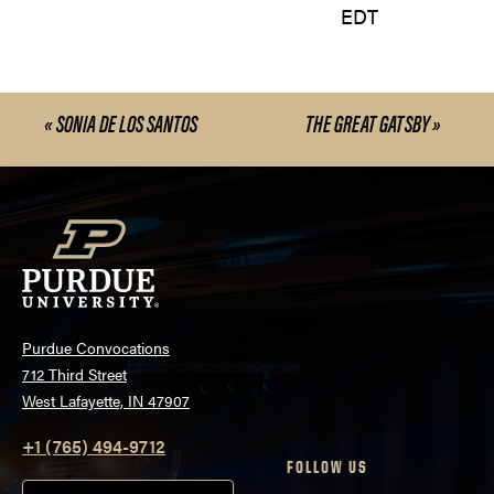
EDT
«
SONIA DE LOS SANTOS
THE GREAT GATSBY
»
Event
Navigation
Purdue Convocations
712 Third Street
West Lafayette, IN 47907
+1 (765) 494-9712
FOLLOW US