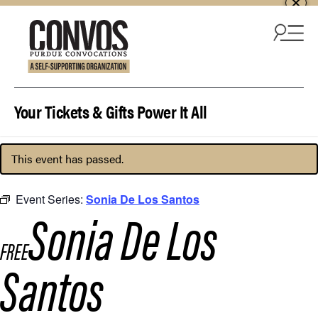
Skip to content
Your Tickets & Gifts Power It All
This event has passed.
Event Series:
Sonia De Los Santos
Sonia De Los
FREE
Santos